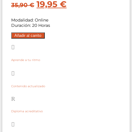
El
El
19,95
€
35,90
€
precio
precio
Modalidad: Online
original
actual
Duración: 20 Horas
era:
es:
Política
Añadir al carrito
de
35,90 €.
19,95 €.
distribución

en
el
Aprende a tu ritmo
marketing
internacional

cantidad
Contenido actualizado
R
Diploma acreditativo
