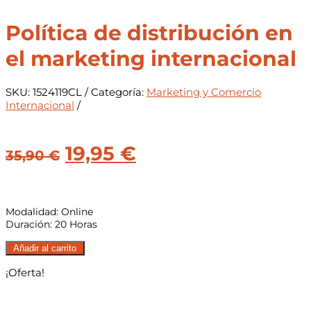
Política de distribución en
el marketing internacional
SKU:
1524119CL
Categoría:
Marketing y Comercio
Internacional
El
El
19,95
€
35,90
€
precio
precio
original
actual
Modalidad: Online
era:
es:
Duración: 20 Horas
35,90 €.
19,95 €.
Política
Añadir al carrito
de
¡Oferta!
distribución
en
el