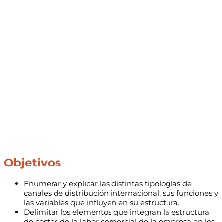
marketing
internacional
cantidad
Objetivos
Enumerar y explicar las distintas tipologías de
canales de distribución internacional, sus funciones y
las variables que influyen en su estructura.
Delimitar los elementos que integran la estructura
de costes de la labor comercial de la empresa en los