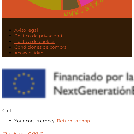
Aviso legal
Política de privacidad
Política de cookies
Condiciones de compra
Accesibilidad
Cart
Your cart is empty!
Return to shop
Checkout
-
0,00 €