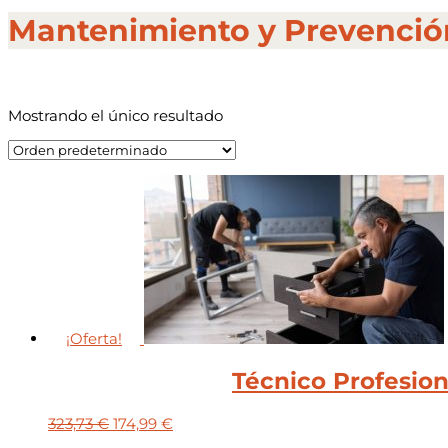
Mantenimiento y Prevenció
Mostrando el único resultado
¡Oferta!
Técnico Profesion
El
El
323,73
€
174,99
€
precio
precio