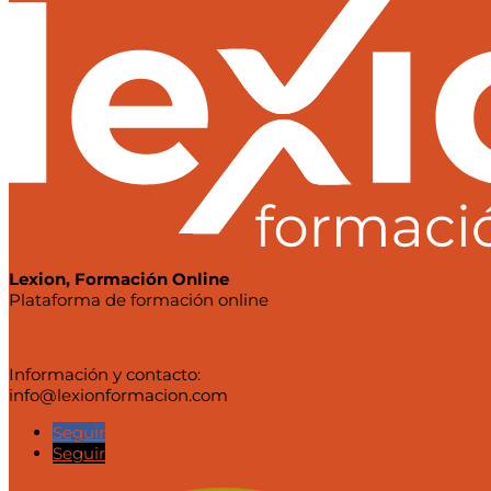
original
actual
era:
es:
323,73 €.
174,99 €.
Lexion, Formación Online
Plataforma de formación online
Información y contacto:
info@lexionformacion.com
Seguir
Seguir