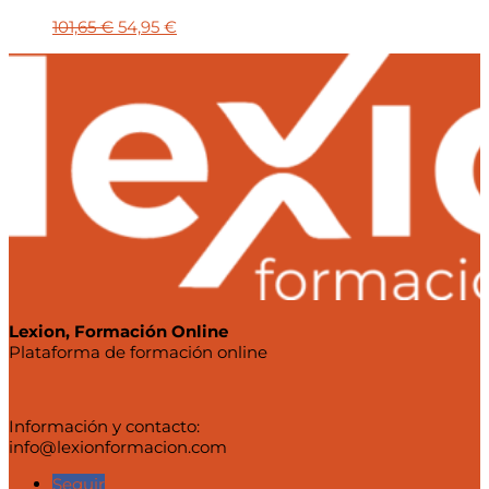
El
El
101,65
€
54,95
€
precio
precio
original
actual
era:
es:
101,65 €.
54,95 €.
Lexion, Formación Online
Plataforma de formación online
Información y contacto:
info@lexionformacion.com
Seguir