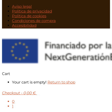
Aviso legal
Política de privacidad
Política de cookies
Condiciones de compra
Accesibilidad
Cart
Your cart is empty!
Return to shop
Checkout
-
0,00 €
0
1