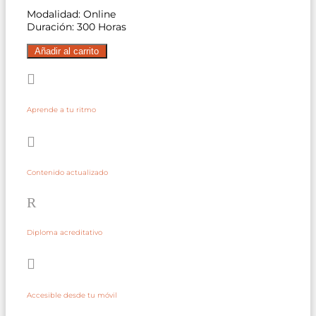
Modalidad: Online
original
actual
Duración: 300 Horas
era:
es:
Curso
Añadir al carrito
de
323,73 €.
174,99 €.
Sommelier

Profesional
cantidad
Aprende a tu ritmo

Contenido actualizado
R
Diploma acreditativo

Accesible desde tu móvil