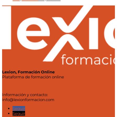
precio
precio
original
actual
era:
es:
36,50 €.
19,95 €.
Lexion, Formación Online
Plataforma de formación online
Información y contacto:
info@lexionformacion.com
Seguir
Seguir