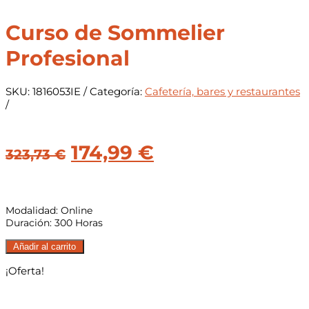
Curso de Sommelier
Profesional
SKU:
1816053IE
Categoría:
Cafetería, bares y restaurantes
El
El
174,99
€
323,73
€
precio
precio
original
actual
Modalidad: Online
era:
es:
Duración: 300 Horas
323,73 €.
174,99 €.
Curso
Añadir al carrito
de
¡Oferta!
Sommelier
Profesional
cantidad